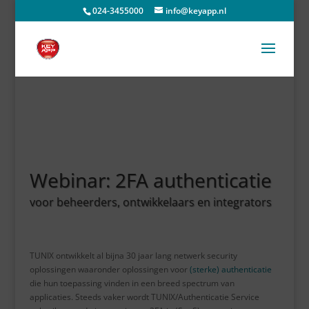
024-3455000
info@keyapp.nl
Webinar: 2FA authenticatie
voor beheerders, ontwikkelaars en integrators
TUNIX ontwikkelt al bijna 30 jaar lang netwerk security
oplossingen waaronder oplossingen voor
(sterke) authenticatie
die hun toepassing vinden in een breed spectrum van
applicaties. Steeds vaker wordt TUNIX/Authenticatie Service