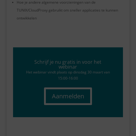
Hoe je andere algemene voorzieningen van de
TUNIX/CloudProxy gebruikt om sneller applicaties te kunnen
ontwikkelen
Schrijf je nu gratis in voor het
webinar
Het webinar vindt plaats op dinsdag 30 maart van
15:00-16:00
Aanmelden