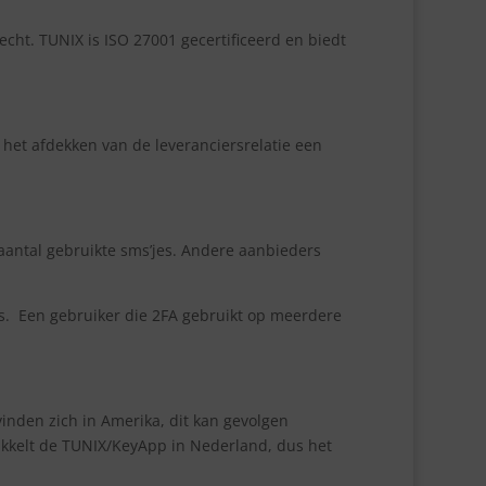
ht. TUNIX is ISO 27001 gecertificeerd en biedt
t het afdekken van de leveranciersrelatie een
 aantal gebruikte sms’jes. Andere aanbieders
s.
Een gebruiker die 2FA gebruikt op meerdere
inden zich in Amerika, dit kan gevolgen
kelt de TUNIX/KeyApp in Nederland, dus het