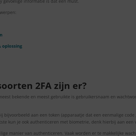
cy gevoelige informatie is dat een must.
rwerpen:
en
 oplossing
oorten 2FA zijn er?
e meest bekende en meest gebruikte is gebruikersnaam en wachtwoord
rbij bijvoorbeeld aan een token (apparaatje dat een eenmalige code
tste kun je ook authenticeren met biometrie, denk hierbij aan een
lige manier van authenticeren. Vaak worden er te makkelijke wach