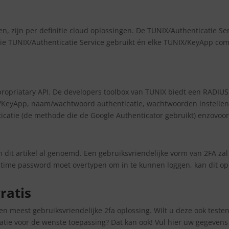
, zijn per definitie cloud oplossingen. De TUNIX/Authenticatie Se
 die TUNIX/Authenticatie Service gebruikt én elke TUNIX/KeyApp com
priatary API. De developers toolbox van TUNIX biedt een RADIUS,
/KeyApp, naam/wachtwoord authenticatie, wachtwoorden instellen, 
icatie (de methode die de Google Authenticator gebruikt) enzovoor
 dit artikel al genoemd. Een gebruiksvriendelijke vorm van 2FA za
e time password moet overtypen om in te kunnen loggen, kan dit o
ratis
 en meest gebruiksvriendelijke 2fa oplossing. Wilt u deze ook teste
isatie voor de wenste toepassing? Dat kan ook! Vul hier uw gegeven