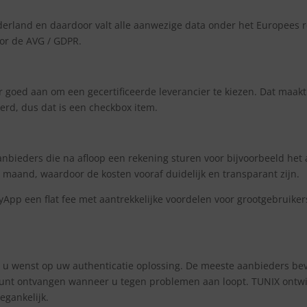
rland en daardoor valt alle aanwezige data onder het Europees rec
or de AVG / GDPR.
 er goed aan om een gecertificeerde leverancier te kiezen. Dat maak
erd, dus dat is een checkbox item.
aanbieders die na afloop een rekening sturen voor bijvoorbeeld het
maand, waardoor de kosten vooraf duidelijk en transparant zijn.
App een flat fee met aantrekkelijke voordelen voor grootgebruiker
 u wenst op uw authenticatie oplossing. De meeste aanbieders bev
nt ontvangen wanneer u tegen problemen aan loopt. TUNIX ontwik
egankelijk.