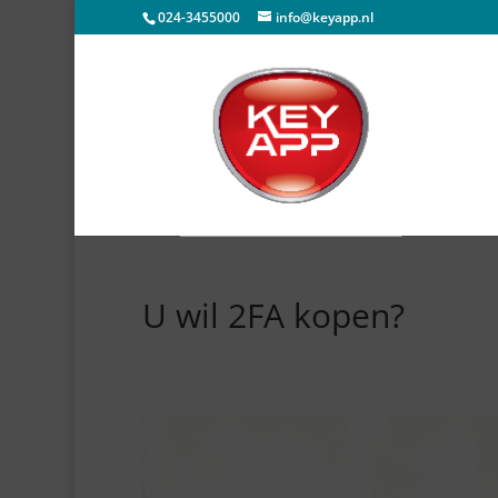
024-3455000
info@keyapp.nl
U wil 2FA kopen?