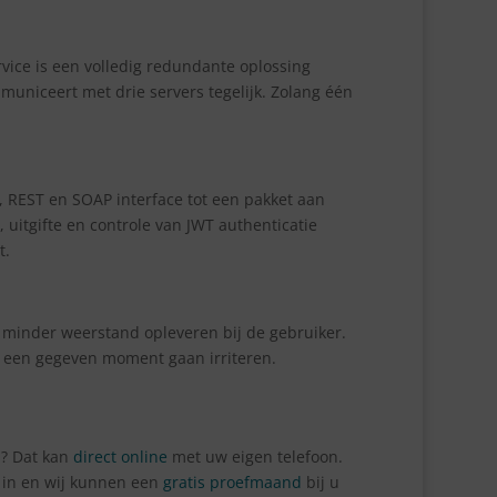
rvice is een volledig redundante oplossing
municeert met drie servers tegelijk. Zolang één
 REST en SOAP interface tot een pakket aan
uitgifte en controle van JWT authenticatie
t.
l minder weerstand opleveren bij de gebruiker.
p een gegeven moment gaan irriteren.
n? Dat kan
direct online
met uw eigen telefoon.
s in en wij kunnen een
gratis proefmaand
bij u